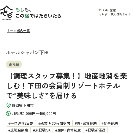
ホテル
・
旅館
セレクト求人情報サイト
ホーム
求人一覧
ホテルジャパン下田
正社員
【調理スタッフ募集！】地産地消を楽
しむ！下田の会員制リゾートホテル
で“美味しさ”を届ける
静岡県
下田市
月給
250,000円〜400,000円
平均週休2日制
残業 月30時間以内
寮/家賃補助
食事補助
退職金制度
未経験OK
産休/育休制度
経験者優遇