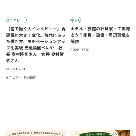
インタビュー
暮らし
【宿で働く人インタビュー】再
ホテル・旅館の社員寮って実際
建後に大きく変化。時代にあっ
どう？家賃・設備・周辺環境を
た働き方、モチベーションアッ
解説
プを実現 光風湯圃べにや 社
2026.07.31
長 奥村隆司さん 女将 奥村智
代さん
2026.07.31
エピソード
旅館