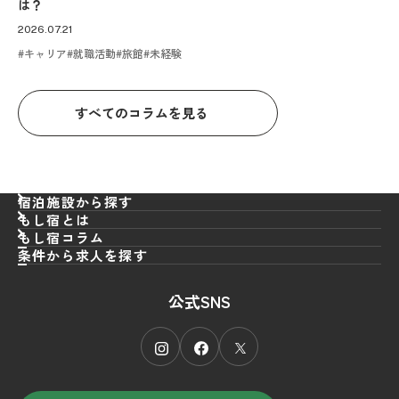
は？
2026.07.21
キャリア
就職活動
旅館
未経験
すべてのコラムを見る
宿泊施設から探す
もし宿とは
もし宿コラム
条件から求人を探す
職種
から探す
公式SNS
エリア
フロント
から探す
接客／サービス
雇用形態
北海道
から探す
仲居
東北
施設タイプ
正社員
から探す