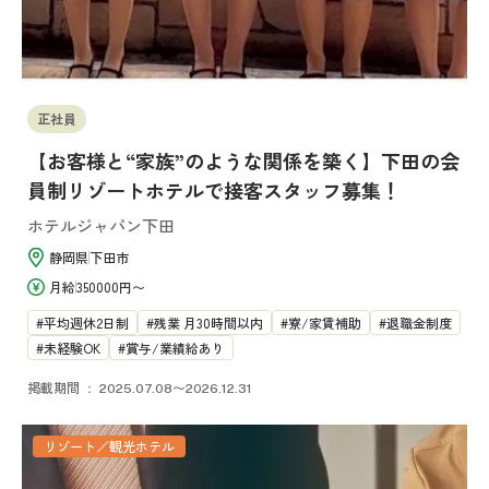
正社員
【お客様と“家族”のような関係を築く】下田の会
員制リゾートホテルで接客スタッフ募集！
ホテルジャパン下田
静岡県
下田市
月給
350000円〜
平均週休2日制
残業 月30時間以内
寮/家賃補助
退職金制度
未経験OK
賞与/業績給あり
掲載期間
2025.07.08〜2026.12.31
リゾート／観光ホテル