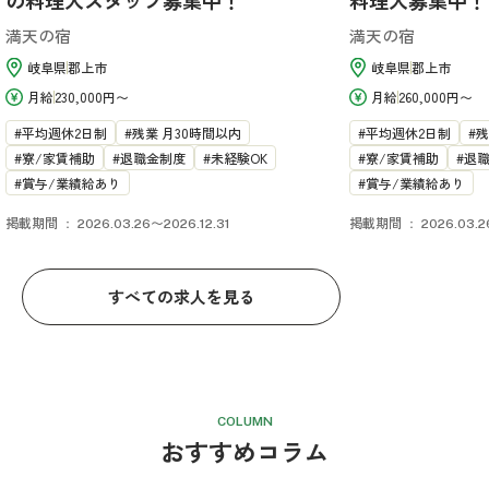
の料理人スタッフ募集中！
料理人募集中！
満天の宿
満天の宿
岐阜県
郡上市
岐阜県
郡上市
月給
230,000円〜
月給
260,000円〜
平均週休2日制
残業 月30時間以内
平均週休2日制
残
寮/家賃補助
退職金制度
未経験OK
寮/家賃補助
退
賞与/業績給あり
賞与/業績給あり
掲載期間
掲載期間
2026.03.26〜2026.12.31
2026.03.2
すべての求人を見る
COLUMN
おすすめコラム