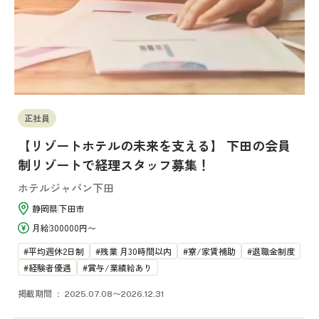
正社員
【リゾートホテルの未来を支える】 下田の会員
制リゾートで経理スタッフ募集！
ホテルジャパン下田
静岡県
下田市
月給
300000円〜
平均週休2日制
残業 月30時間以内
寮/家賃補助
退職金制度
経験者優遇
賞与/業績給あり
掲載期間
2025.07.08〜2026.12.31