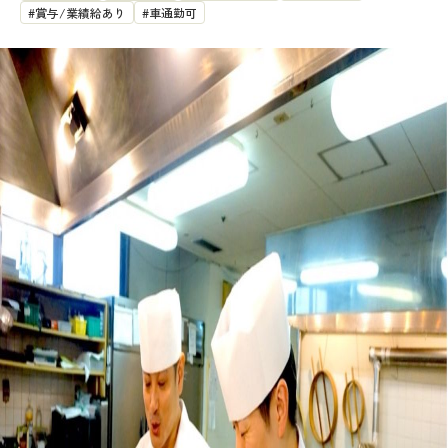
賞与/業績給あり
車通勤可
アイキャッチ画像