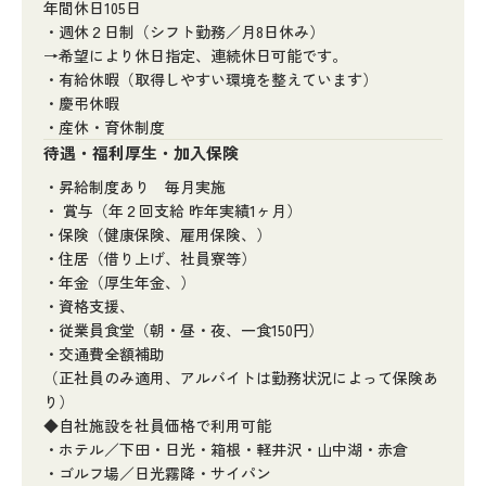
年間休日105日
・週休２日制（シフト勤務／月8日休み）
→希望により休日指定、連続休日可能です。
・有給休暇（取得しやすい環境を整えています）
・慶弔休暇
・産休・育休制度
待遇・福利厚生・加入保険
・昇給制度あり 毎月実施
・ 賞与（年２回支給 昨年実績1ヶ月）
・保険（健康保険、雇用保険、）
・住居（借り上げ、社員寮等）
・年金（厚生年金、）
・資格支援、
・従業員食堂（朝・昼・夜、一食150円）
・交通費全額補助
（正社員のみ適用、アルバイトは勤務状況によって保険あ
り）
◆自社施設を社員価格で利用可能
・ホテル／下田・日光・箱根・軽井沢・山中湖・赤倉
・ゴルフ場／日光霧降・サイパン