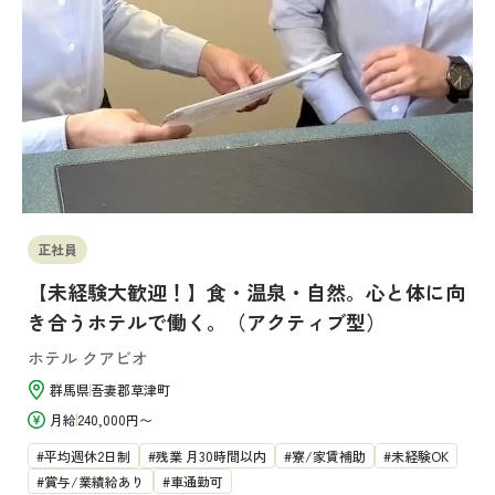
正社員
【未経験大歓迎！】食・温泉・自然。心と体に向
き合うホテルで働く。（アクティブ型）
ホテル クアビオ
群馬県
吾妻郡草津町
月給
240,000円〜
平均週休2日制
残業 月30時間以内
寮/家賃補助
未経験OK
賞与/業績給あり
車通勤可