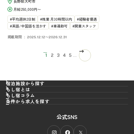
長野県
大町市
月給
250,000円〜
平均週休2日制
残業 月30時間以内
経験者優遇
英語/中国語を活かす
車通勤可
開業スタッフ
掲載期間
2025.12.12〜2026.12.31
ページ送り
次ページ
カレントページ
ページ
ページ
ページ
ページ
…
1
2
3
4
5
宿泊施設から探す
もし宿とは
もし宿コラム
条件から求人を探す
職種
から探す
公式SNS
エリア
フロント
から探す
接客／サービス
雇用形態
北海道
から探す