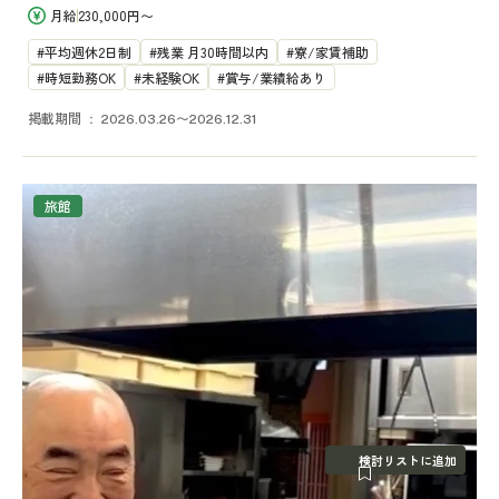
月給
230,000円〜
平均週休2日制
残業 月30時間以内
寮/家賃補助
時短勤務OK
未経験OK
賞与/業績給あり
掲載期間
2026.03.26〜2026.12.31
旅館
検討リストに追加