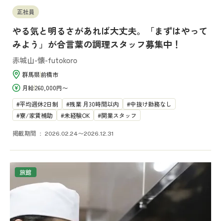
正社員
やる気と明るさがあれば大丈夫。「まずはやって
みよう」が合言葉の調理スタッフ募集中！
赤城山-懐-futokoro
群馬県
前橋市
月給
260,000円〜
平均週休2日制
残業 月30時間以内
中抜け勤務なし
寮/家賃補助
未経験OK
開業スタッフ
掲載期間
2026.02.24〜2026.12.31
旅館