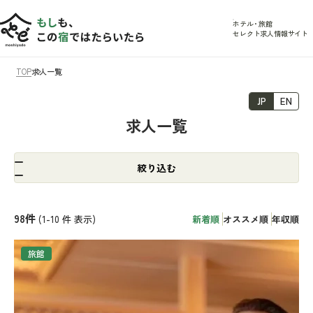
ホテル
・
旅館
セレクト求人情報サイト
TOP
求人一覧
JP
EN
求人一覧
絞り込む
98
件
(1-10
件 表示)
新着順
オススメ順
年収順
旅館