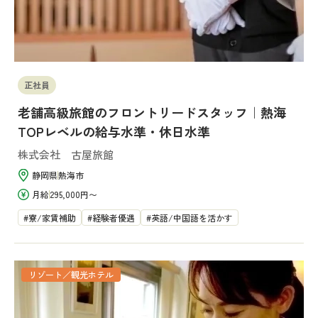
正社員
老舗高級旅館のフロントリードスタッフ｜熱海
TOPレベルの給与水準・休日水準
株式会社 古屋旅館
静岡県
熱海市
月給
295,000円〜
寮/家賃補助
経験者優遇
英語/中国語を活かす
リゾート／観光ホテル