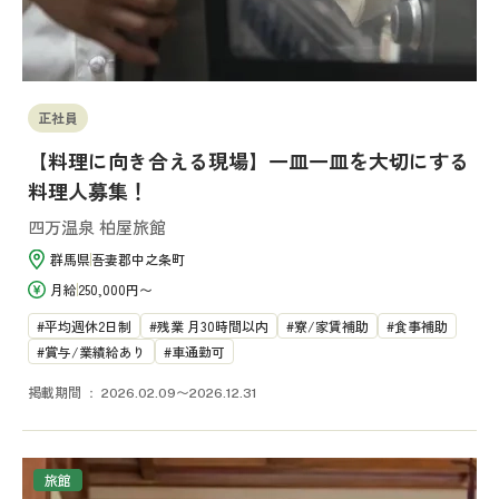
正社員
【料理に向き合える現場】一皿一皿を大切にする
料理人募集！
四万温泉 柏屋旅館
群馬県
吾妻郡中之条町
月給
250,000円〜
平均週休2日制
残業 月30時間以内
寮/家賃補助
食事補助
賞与/業績給あり
車通勤可
掲載期間
2026.02.09〜2026.12.31
旅館