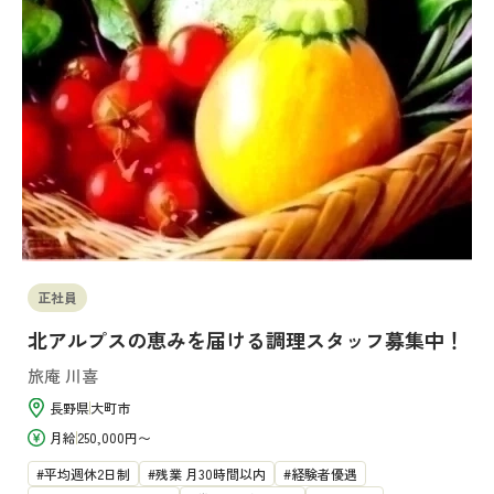
正社員
北アルプスの恵みを届ける調理スタッフ募集中！
旅庵 川喜
長野県
大町市
月給
250,000円〜
平均週休2日制
残業 月30時間以内
経験者優遇