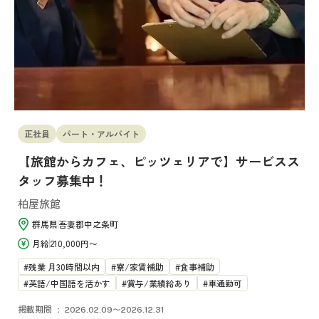
正社員
パート・アルバイト
【旅館からカフェ、ピッツェリアで】サービスス
タッフ募集中！
柏屋旅館
群馬県
吾妻郡中之条町
月給
210,000円〜
残業 月30時間以内
寮/家賃補助
食事補助
英語/中国語を活かす
賞与/業績給あり
車通勤可
掲載期間
2026.02.09〜2026.12.31