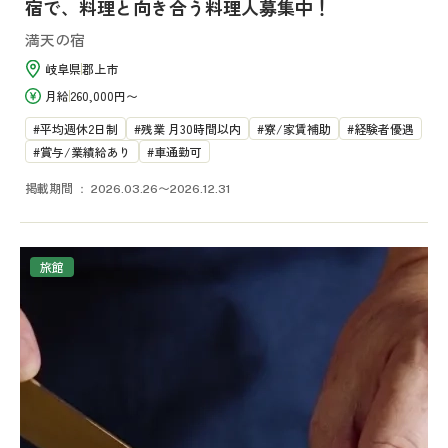
宿で、料理と向き合う料理人募集中！
満天の宿
岐阜県
郡上市
月給
260,000円〜
平均週休2日制
残業 月30時間以内
寮/家賃補助
経験者優遇
賞与/業績給あり
車通勤可
掲載期間
2026.03.26〜2026.12.31
旅館