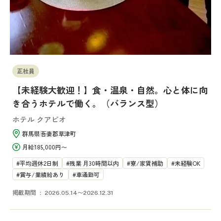
正社員
【未経験大歓迎！】食・温泉・自然。心と体に向
き合うホテルで働く。（バランス型）
ホテル クアビオ
群馬県
吾妻郡草津町
月給
185,000円〜
平均週休2日制
残業 月30時間以内
寮/家賃補助
未経験OK
賞与/業績給あり
車通勤可
掲載期間
2026.05.14〜2026.12.31