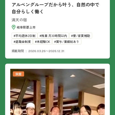
アルペングループだから叶う、自然の中で
自分らしく働く
満天の宿
岐阜県
郡上市
平均週休2日制
残業 月30時間以内
寮/家賃補助
退職金制度
未経験OK
賞与/業績給あり
掲載期間
2026.03.26〜2026.12.31
旅館