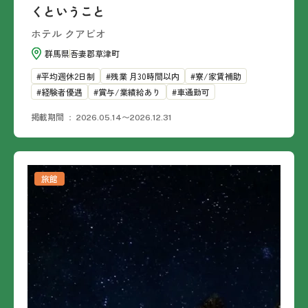
くということ
ホテル クアビオ
群馬県
吾妻郡草津町
平均週休2日制
残業 月30時間以内
寮/家賃補助
経験者優遇
賞与/業績給あり
車通勤可
掲載期間
2026.05.14〜2026.12.31
旅館