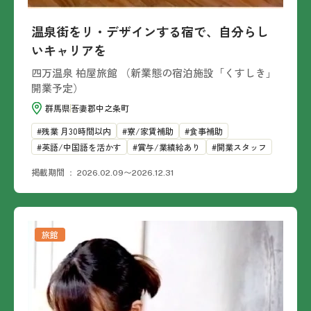
温泉街をリ・デザインする宿で、自分らし
いキャリアを
四万温泉 柏屋旅館 （新業態の宿泊施設「くすしき」
開業予定）
群馬県
吾妻郡中之条町
残業 月30時間以内
寮/家賃補助
食事補助
英語/中国語を活かす
賞与/業績給あり
開業スタッフ
掲載期間
2026.02.09〜2026.12.31
旅館