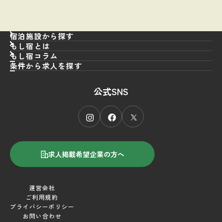
宿泊施設から探す
もし宿とは
もし宿コラム
条件から求人を探す
職種
から探す
公式SNS
エリア
フロント
から探す
接客／サービス
雇用形態
北海道
から探す
仲居
東北
施設タイプ
正社員
から探す
支配人
北関東
パート・アルバイト
求人掲載希望企業の方へ
キーワード
旅館
から探す
レストラン
首都圏
契約社員
シティホテル
平均週休2日制
調理人／厨房
甲信越
運営会社
その他
リゾート／観光ホテル
残業 月30時間以内
ご利用規約
宴会／会議
北陸
プライバシーポリシー
ビジネスホテル
中抜け勤務なし
お問い合わせ
清掃