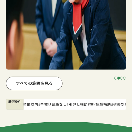
すべての施設を見る
すべての求人を見る
コラムを見る
もし宿とは
厳選条件
業 月30時間以内
#中抜け勤務なし
#引越し補助
#寮/家賃補助
#研修制度
#退職金