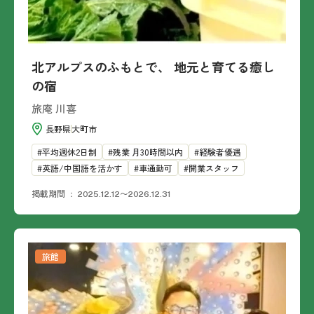
北アルプスのふもとで、 地元と育てる癒し
の宿
旅庵 川喜
長野県
大町市
平均週休2日制
残業 月30時間以内
経験者優遇
英語/中国語を活かす
車通勤可
開業スタッフ
掲載期間
2025.12.12〜2026.12.31
旅館