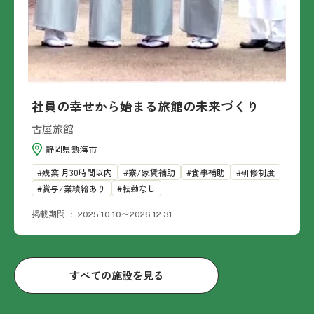
社員の幸せから始まる旅館の未来づくり
古屋旅館
静岡県
熱海市
残業 月30時間以内
寮/家賃補助
食事補助
研修制度
賞与/業績給あり
転勤なし
掲載期間
2025.10.10〜2026.12.31
すべての施設を見る