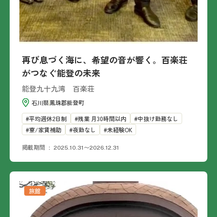
再び息づく海に、希望の音が響く。百楽荘
がつなぐ能登の未来
能登九十九湾 百楽荘
石川県
鳳珠郡能登町
平均週休2日制
残業 月30時間以内
中抜け勤務なし
寮/家賃補助
夜勤なし
未経験OK
掲載期間
2025.10.31〜2026.12.31
旅館