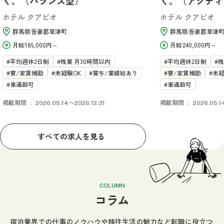
く。（バランス型）
く。（アクティ
ホテル クアビオ
ホテル クアビオ
群馬県
吾妻郡草津町
群馬県
吾妻郡草津
月給
185,000円～
月給
240,000円～
平均週休2日制
残業 月30時間以内
平均週休2日制
残
寮/家賃補助
未経験OK
賞与/業績給あり
寮/家賃補助
未経
車通勤可
車通勤可
掲載期間
掲載期間
2026.05.14〜2026.12.31
2026.05.1
すべての求人を見る
COLUMN
コラム
宿泊業界での仕事のノウハウや移住生活の魅力など
転職に役立つ