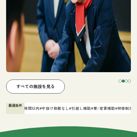
すべての施設を見る
すべての求人を見る
コラムを見る
もし宿とは
厳選条件
業 月30時間以内
#中抜け勤務なし
#引越し補助
#寮/家賃補助
#研修制度
#退職金