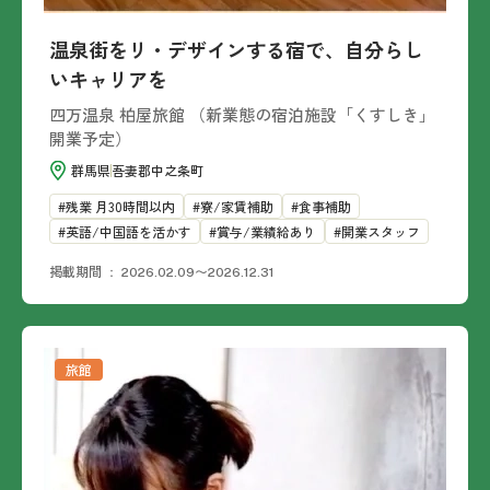
温泉街をリ・デザインする宿で、自分らし
いキャリアを
四万温泉 柏屋旅館 （新業態の宿泊施設「くすしき」
開業予定）
群馬県
吾妻郡中之条町
残業 月30時間以内
寮/家賃補助
食事補助
英語/中国語を活かす
賞与/業績給あり
開業スタッフ
掲載期間
2026.02.09〜2026.12.31
旅館