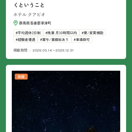
くということ
ホテル クアビオ
群馬県
吾妻郡草津町
平均週休2日制
残業 月30時間以内
寮/家賃補助
経験者優遇
賞与/業績給あり
車通勤可
掲載期間
2026.05.14〜2026.12.31
旅館