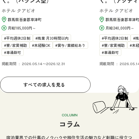
く。（バランス型）
く。（アクティ
ホテル クアビオ
ホテル クアビオ
群馬県
吾妻郡草津町
群馬県
吾妻郡草津
月給
185,000円～
月給
240,000円～
平均週休2日制
残業 月30時間以内
平均週休2日制
残
寮/家賃補助
未経験OK
賞与/業績給あり
寮/家賃補助
未経
車通勤可
車通勤可
掲載期間
掲載期間
2026.05.14〜2026.12.31
2026.05.1
すべての求人を見る
COLUMN
コラム
宿泊業界での仕事のノウハウや移住生活の魅力など
転職に役立つ