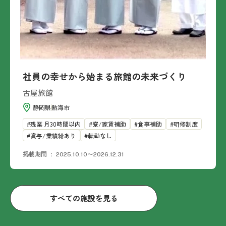
社員の幸せから始まる旅館の未来づくり
古屋旅館
静岡県
熱海市
残業 月30時間以内
寮/家賃補助
食事補助
研修制度
賞与/業績給あり
転勤なし
掲載期間
2025.10.10〜2026.12.31
すべての施設を見る