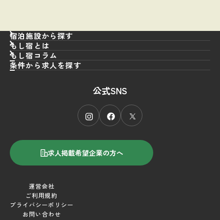
宿泊施設から探す
もし宿とは
もし宿コラム
条件から求人を探す
職種
から探す
公式SNS
エリア
フロント
から探す
接客／サービス
雇用形態
北海道
から探す
仲居
東北
施設タイプ
正社員
から探す
支配人
北関東
パート・アルバイト
求人掲載希望企業の方へ
キーワード
旅館
から探す
レストラン
首都圏
契約社員
シティホテル
平均週休2日制
調理人／厨房
甲信越
運営会社
その他
リゾート／観光ホテル
残業 月30時間以内
ご利用規約
宴会／会議
北陸
プライバシーポリシー
ビジネスホテル
中抜け勤務なし
お問い合わせ
清掃