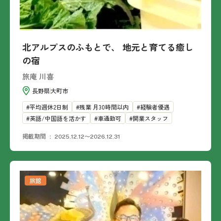
北アルプスのふもとで、 地元と育てる癒し
の宿
旅庵 川喜
長野県
大町市
平均週休2日制
残業 月30時間以内
経験者優遇
英語/中国語を活かす
車通勤可
開業スタッフ
掲載期間
2025.12.12〜2026.12.31
旅館