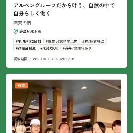
アルペングループだから叶う、自然の中で
自分らしく働く
満天の宿
岐阜県
郡上市
平均週休2日制
残業 月30時間以内
寮/家賃補助
退職金制度
未経験OK
賞与/業績給あり
掲載期間
2026.03.26〜2026.12.31
旅館