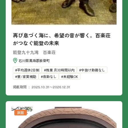
再び息づく海に、希望の音が響く。百楽荘
がつなぐ能登の未来
能登九十九湾 百楽荘
石川県
鳳珠郡能登町
平均週休2日制
残業 月30時間以内
中抜け勤務なし
寮/家賃補助
夜勤なし
未経験OK
掲載期間
2025.10.31〜2026.12.31
旅館