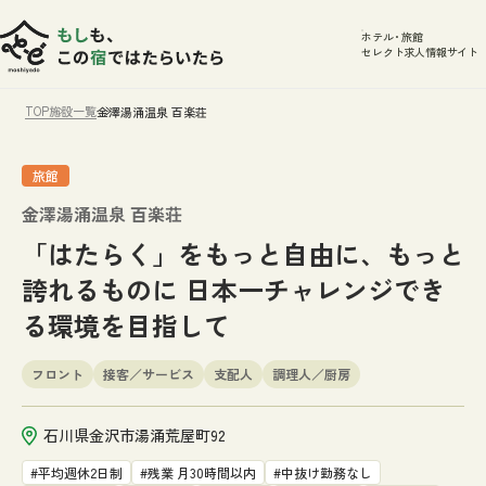
ホテル
・
旅館
セレクト求人情報サイト
TOP
施設一覧
金澤湯涌温泉 百楽荘
旅館
金澤湯涌温泉 百楽荘
「はたらく」をもっと自由に、もっと
誇れるものに 日本一チャレンジでき
る環境を目指して
フロント
接客／サービス
支配人
調理人／厨房
石川県金沢市湯涌荒屋町92
平均週休2日制
残業 月30時間以内
中抜け勤務なし