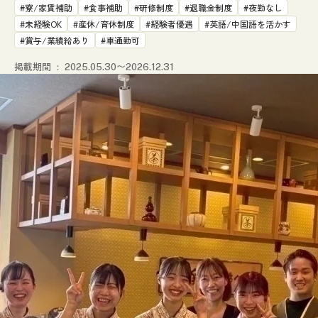
寮/家賃補助
食事補助
研修制度
退職金制度
夜勤なし
未経験OK
産休/育休制度
経験者優遇
英語/中国語を活かす
賞与/業績給あり
車通勤可
掲載期間
2025.05.30〜2026.12.31