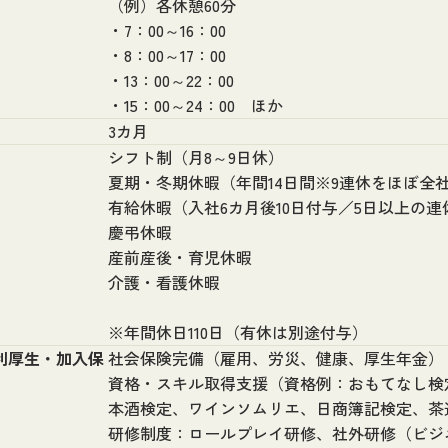
（例）各休憩60分
・7：00～16：00
・8：00～17：00
・13：00～22：00
・15：00～24：00 ほか
3カ月
シフト制（月8～9日休）
夏期・冬期休暇（年間14日間※9連休をほぼ全
有給休暇（入社6カ月後10日付与／5日以上の連
慶弔休暇
産前産後・育児休暇
介護・看護休暇
※年間休日110日（有休は別途付与）
利厚生・加入保
社会保険完備（雇用、労災、健康、厚生年金）
資格・スキル取得支援（資格例：おもてなし検
本酒検定、ワインソムリエ、日商簿記検定、茶
研修制度：ロールプレイ研修、社外研修（ビジ