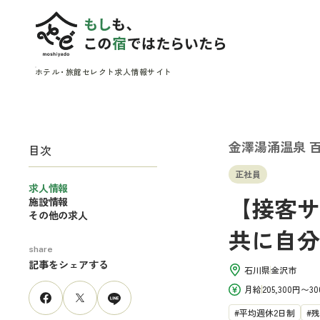
ホテル
・
旅館
セレクト求人情報サイト
金澤湯涌温泉 
目次
正社員
求人情報
【接客サ
施設情報
その他の求人
共に自分
share
記事をシェアする
石川県
金沢市
月給
205,300円〜30
平均週休2日制
残