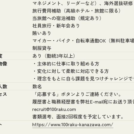
マネジメント、リーダーなど）、海外選抜研修
旅行費用補助（高級ホテル・旅館に限る）
当旅館への宿泊補助（規定あり）
社員旅行・新年会あり
賄いあり
マイカー・バイク・自転車通勤OK（無料駐車
制服貸与
度
あり（勤続3年以上）
物像
・主体的に仕事に取り組める方
・変化に対して柔軟に対応できる方
・理念をもとに自ら課題を見つけチャレンジで
人数
数名
セス
「応募する」ボタンよりご連絡ください。
履歴書と職務経歴書を弊社E-mail宛にお送り頂きま
recruit@100raku.com
書類選考、面接2回程度を予定しています。
ト
https://www.100raku-kanazawa.com/