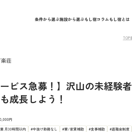
条件から選ぶ
施設から選ぶ
もし宿コラム
もし宿とは
TOP
百楽荘
ービス急募！】沢山の未経験者
も成長しよう！
0,000円
業 月30時間以内
中抜け勤務なし
寮/家賃補助
食事補助
退職金制度