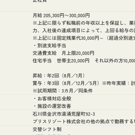
月給 205,300円〜300,000円
※上記に限らず転職前の年収以上を保証し、業
力、入社後の達成項目によって、上回る給与の
※上記には固定残業代30,000円～（超過分別
・別途支給手当
交通費支給 月上限20,000円
住宅手当 世帯主20,000円 それ以外の方10,00
昇給：年2回（8月／1月）
賞与：年3回（8月／12月／5月）※昨年実績：
※試用期間：3カ月／同条件
・お客様対応全般
・施設の運営改善
石川県金沢市湯涌荒屋町92-3
プリスリゾート株式会社の他の拠点で勤務する
交替シフト制