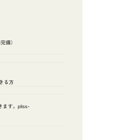
場完備）
きる方
す。pliss-