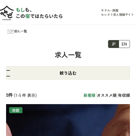
ホテル
・
旅館
セレクト求人情報サイト
TOP
求人一覧
JP
EN
求人一覧
絞り込む
5
件
(1-5
件 表示)
新着順
オススメ順
年収順
旅館