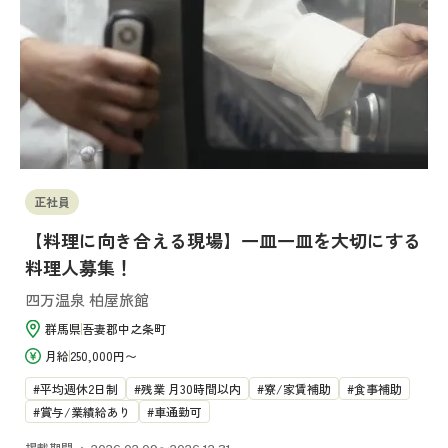
正社員
【料理に向き合える現場】一皿一皿を大切にする
料理人募集！
四万温泉 柏屋旅館
群馬県
吾妻郡中之条町
月給
250,000円〜
平均週休2日制
残業 月30時間以内
寮/家賃補助
食事補助
賞与/業績給あり
車通勤可
掲載期間