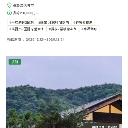
長野県
大町市
月給
250,000円〜
平均週休2日制
残業 月30時間以内
経験者優遇
英語/中国語を活かす
賞与/業績給あり
車通勤可
掲載期間
2025.12.12〜2026.12.31
旅館
検討リストに追加