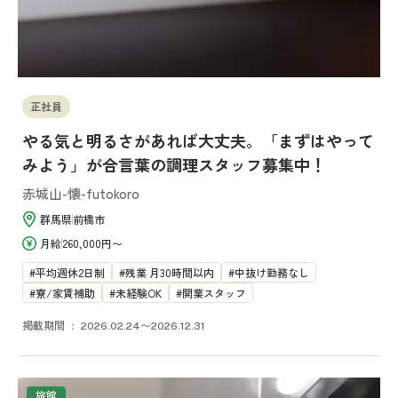
正社員
やる気と明るさがあれば大丈夫。「まずはやって
みよう」が合言葉の調理スタッフ募集中！
赤城山-懐-futokoro
群馬県
前橋市
月給
260,000円〜
平均週休2日制
残業 月30時間以内
中抜け勤務なし
寮/家賃補助
未経験OK
開業スタッフ
掲載期間
2026.02.24〜2026.12.31
旅館