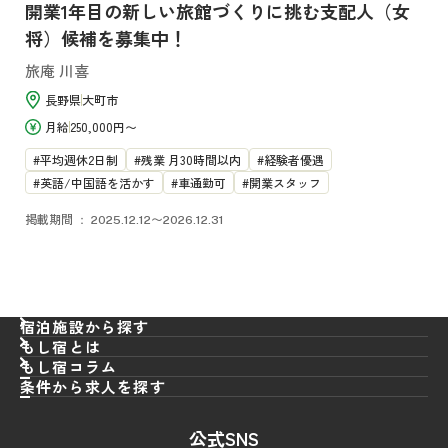
開業1年目の新しい旅館づくりに挑む支配人（女
将）候補を募集中！
旅庵 川喜
長野県
大町市
月給
250,000円〜
平均週休2日制
残業 月30時間以内
経験者優遇
英語/中国語を活かす
車通勤可
開業スタッフ
掲載期間
2025.12.12〜2026.12.31
宿泊施設から探す
もし宿とは
もし宿コラム
条件から求人を探す
職種
から探す
公式SNS
エリア
フロント
から探す