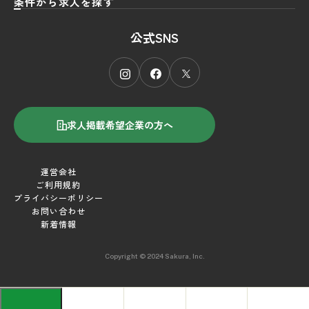
条件から求人を探す
職種
から探す
公式SNS
エリア
フロント
から探す
接客／サービス
雇用形態
北海道
から探す
仲居
東北
施設タイプ
正社員
から探す
支配人
北関東
パート・アルバイト
求人掲載希望企業の方へ
キーワード
旅館
から探す
レストラン
首都圏
契約社員
シティホテル
平均週休2日制
調理人／厨房
甲信越
運営会社
その他
リゾート／観光ホテル
残業 月30時間以内
ご利用規約
宴会／会議
北陸
プライバシーポリシー
ビジネスホテル
中抜け勤務なし
お問い合わせ
清掃
東海
新着情報
ライフスタイル／
引越し補助
デザイナーズホテル
経理／財務
関西
寮/家賃補助
Copyright © 2024 Sakura, Inc.
その他
その他
中国
食事補助
四国
研修制度