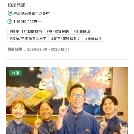
柏屋旅館
群馬県
吾妻郡中之条町
月給
210,000円〜
残業 月30時間以内
寮/家賃補助
食事補助
英語/中国語を活かす
賞与/業績給あり
車通勤可
掲載期間
2026.02.09〜2026.12.31
旅館