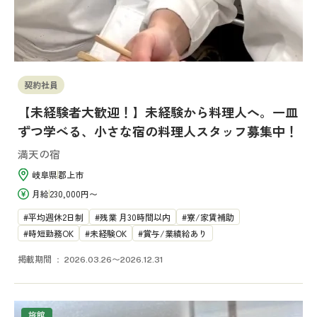
契約社員
【未経験者大歓迎！】未経験から料理人へ。一皿
ずつ学べる、小さな宿の料理人スタッフ募集中！
満天の宿
岐阜県
郡上市
月給
230,000円〜
平均週休2日制
残業 月30時間以内
寮/家賃補助
時短勤務OK
未経験OK
賞与/業績給あり
掲載期間
2026.03.26〜2026.12.31
旅館