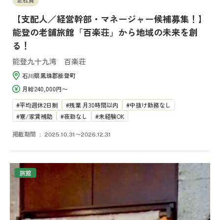
【支配人／経営幹部・マネージャー候補募集！】
能登の老舗旅館「百楽荘」から地域の未来を創
る！
能登九十九湾 百楽荘
石川県
鳳珠郡能登町
月給
240,000円〜
平均週休2日制
残業 月30時間以内
中抜け勤務なし
寮/家賃補助
夜勤なし
未経験OK
掲載期間
2025.10.31〜2026.12.31
旅館