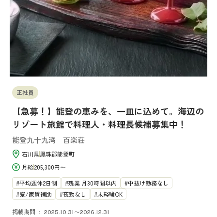
正社員
【急募！】能登の恵みを、一皿に込めて。海辺の
リゾート旅館で料理人・料理長候補募集中！
能登九十九湾 百楽荘
石川県
鳳珠郡能登町
月給
205,300円〜
平均週休2日制
残業 月30時間以内
中抜け勤務なし
寮/家賃補助
夜勤なし
未経験OK
掲載期間
2025.10.31〜2026.12.31