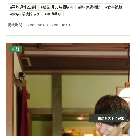
平均週休2日制
残業 月30時間以内
寮/家賃補助
食事補助
賞与/業績給あり
車通勤可
掲載期間
2026.02.09〜2026.12.31
旅館
検討リストに追加