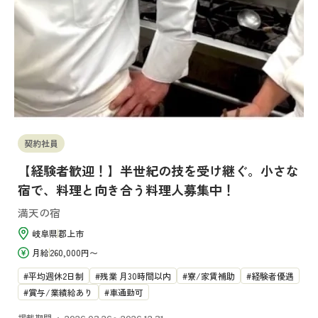
契約社員
【経験者歓迎！】半世紀の技を受け継ぐ。小さな
宿で、料理と向き合う料理人募集中！
満天の宿
岐阜県
郡上市
月給
260,000円〜
平均週休2日制
残業 月30時間以内
寮/家賃補助
経験者優遇
賞与/業績給あり
車通勤可
掲載期間