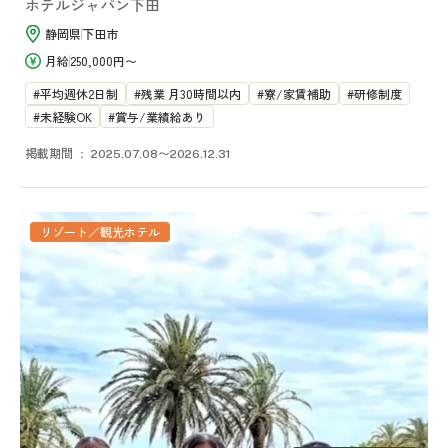
ホテルジャパン下田
静岡県
下田市
月給
250,000円〜
平均週休2日制
残業 月30時間以内
寮/家賃補助
研修制度
未経験OK
賞与/業績給あり
掲載期間
2025.07.08〜2026.12.31
リゾート／観光ホテル