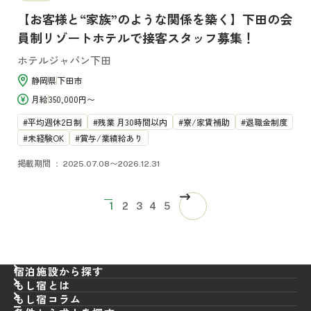
【お客様と“家族”のような関係を築く】下田の会
員制リゾートホテルで接客スタッフ募集！
ホテルジャパン下田
静岡県
下田市
月給
350,000円〜
平均週休2日制
残業 月30時間以内
寮/家賃補助
退職金制度
未経験OK
賞与/業績給あり
掲載期間
2025.07.08〜2026.12.31
ページ送り
次ページ
カレントページ
ページ
ページ
ページ
ページ
1
2
3
4
5
宿泊施設から探す
もし宿とは
もし宿コラム