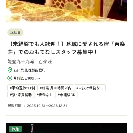
正社員
【未経験でも大歓迎！】地域に愛される宿「百楽
荘」でのおもてなしスタッフ募集中！
能登九十九湾 百楽荘
石川県
鳳珠郡能登町
月給
205,300円〜
平均週休2日制
残業 月30時間以内
中抜け勤務なし
寮/家賃補助
夜勤なし
未経験OK
掲載期間
2025.10.31〜2026.12.31
旅館