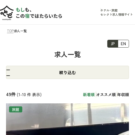
ホテル
・
旅館
セレクト求人情報サイト
TOP
求人一覧
JP
EN
求人一覧
絞り込む
49
件
(1-10
件 表示)
新着順
オススメ順
年収順
旅館